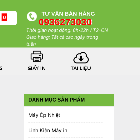
TƯ VẤN BÁN HÀNG
g
0
0936273030
Thời gian hoạt động: 8h-22h / T2-CN
Giao hàng: Tất cả các ngày trong
tuần
G
GIẤY IN
TÀI LIỆU
DANH MỤC SẢN PHẨM
‹
Máy Ép Nhiệt
‹
Linh Kiện Máy in