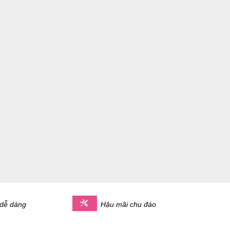
 dễ dàng
Hậu mãi chu đáo