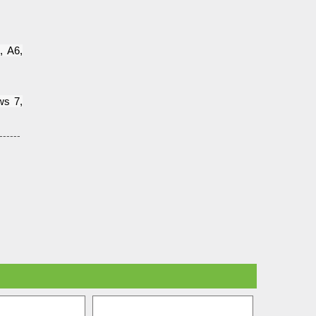
, A6,
ws 7,
------