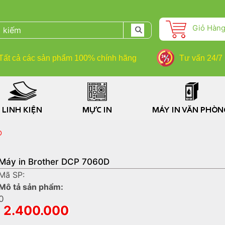
Giỏ Hàn
Tất cả các sản phẩm 100% chính hãng
Tư vấn 24/7
LINH KIỆN
MỰC IN
MÁY IN VĂN PHÒN
D
Máy in Brother DCP 7060D
Mã SP:
Mô tả sản phẩm:
0
2.400.000