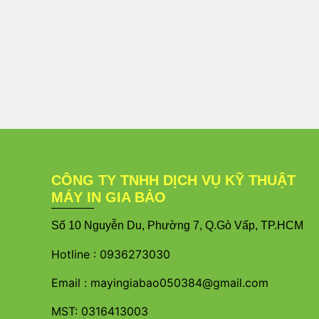
CÔNG TY TNHH DỊCH VỤ KỸ THUẬT
MÁY IN GIA BẢO
S
ố 10 Nguyễn Du, Phường 7, Q.Gò Vấp, TP.HCM
Hotline :
0936273030
Email :
mayingiabao050384@gmail.com
MST: 0316413003