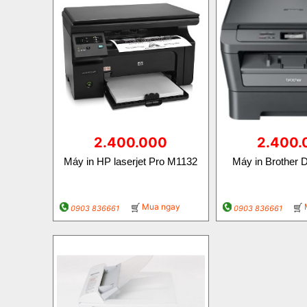
2.400.000
2.400.
Máy in HP laserjet Pro M1132
Máy in Brother
Mua ngay
0903 836661
0903 836661