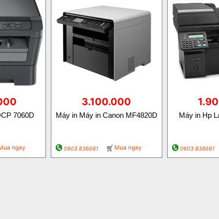
000
3.100.000
1.9
 DCP 7060D
Máy in Máy in Canon MF4820D
Máy in Hp L
Mua ngay
Mua ngay
0903 836661
0903 836661