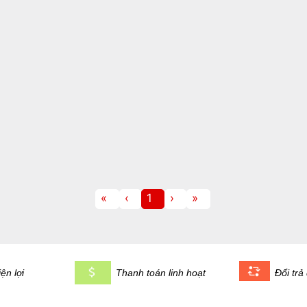
«
‹
1
›
»
ện lợi
Thanh toán linh hoạt
Đổi trả