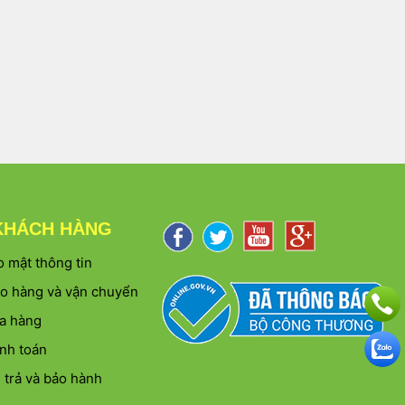
KHÁCH HÀNG
 mật thông tin
ao hàng và vận chuyển
a hàng
nh toán
 trả và bảo hành