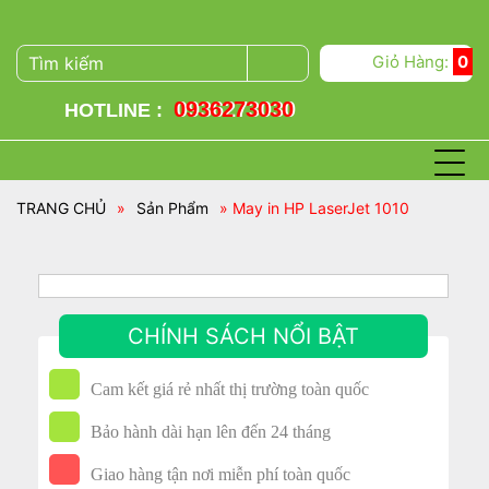
Giỏ Hàng:
0
0936273030
HOTLINE :
TRANG CHỦ
»
Sản Phẩm
» May in HP LaserJet 1010
CHÍNH SÁCH NỔI BẬT
Cam kết giá rẻ nhất thị trường toàn quốc
Bảo hành dài hạn lên đến 24 tháng
Giao hàng tận nơi miễn phí toàn quốc