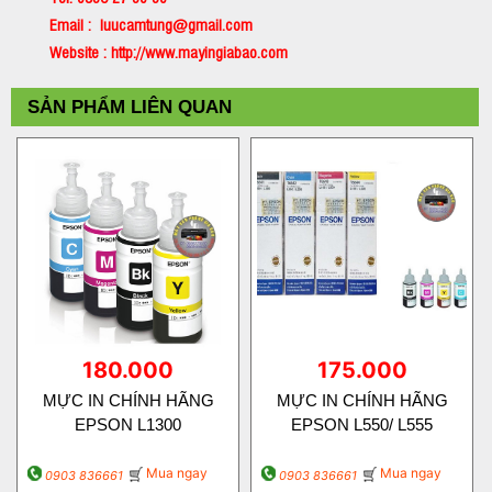
Email : luucamtung@gmail.com
Website : http://www.mayingiabao.com
SẢN PHẨM LIÊN QUAN
180.000
175.000
MỰC IN CHÍNH HÃNG
MỰC IN CHÍNH HÃNG
EPSON L1300
EPSON L550/ L555
Mua ngay
Mua ngay
0903 836661
0903 836661