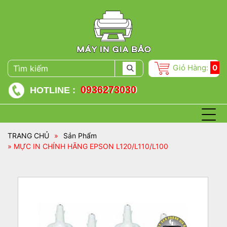
Giỏ Hàng:
0
0936273030
HOTLINE :
TRANG CHỦ
»
Sản Phẩm
» MỰC IN CHÍNH HÃNG EPSON L120/L110/L100