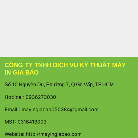
CÔNG TY TNHH DỊCH VỤ KỸ THUẬT MÁY
IN GIA BẢO
S
ố 10 Nguyễn Du, Phường 7, Q.Gò Vấp, TP.HCM
Hotline :
0936273030
Email :
mayingiabao050384@gmail.com
MST: 0316413003
Website: http://mayingiabao.com