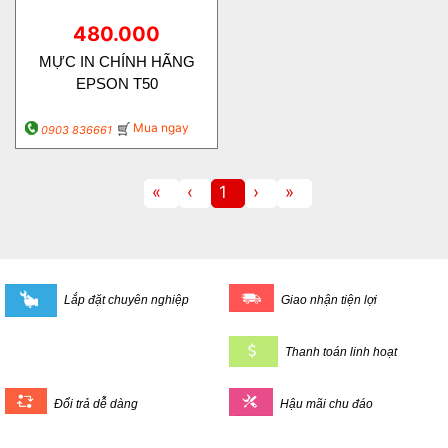
480.000
MỰC IN CHÍNH HÃNG
EPSON T50
Mua ngay
0903 836661
«
‹
1
›
»
Lắp đặt chuyên nghiệp
Giao nhận tiện lợi
Thanh toán linh hoạt
Đổi trả dễ dàng
Hậu mãi chu đáo