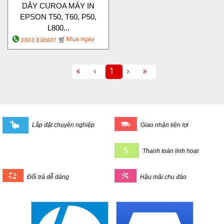
DÂY CUROA MÁY IN
EPSON T50, T60, P50,
L800...
Mua ngay
0903 836661
«
‹
1
›
»
Lắp đặt chuyên nghiệp
Giao nhận tiện lợi
Thanh toán linh hoạt
Đổi trả dễ dàng
Hậu mãi chu đáo