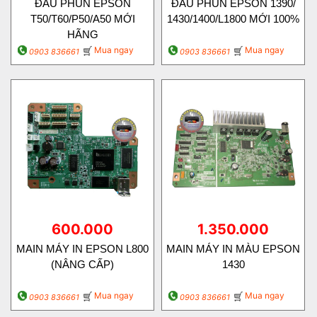
ĐẦU PHUN EPSON
ĐẦU PHUN EPSON 1390/
T50/T60/P50/A50 MỚI
1430/1400/L1800 MỚI 100%
HÃNG
Mua ngay
Mua ngay
0903 836661
0903 836661
600.000
1.350.000
MAIN MÁY IN EPSON L800
MAIN MÁY IN MÀU EPSON
(NÂNG CẤP)
1430
Mua ngay
Mua ngay
0903 836661
0903 836661