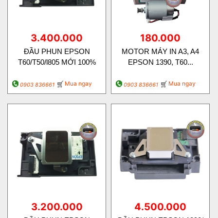
3.400.000
180.000
ĐẦU PHUN EPSON
MOTOR MÁY IN A3, A4
T60/T50/l805 MỚI 100%
EPSON 1390, T60...
Mua ngay
Mua ngay
0903 836661
0903 836661
3.200.000
4.500.000