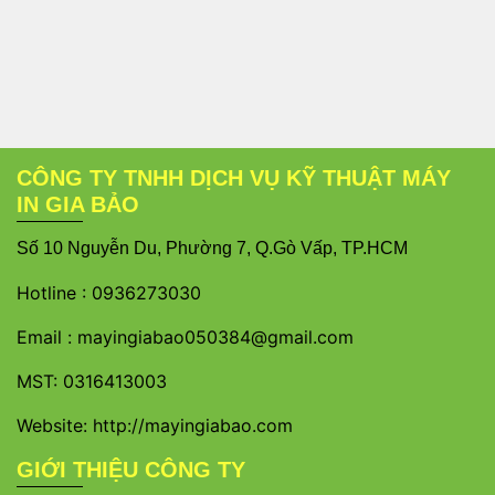
CÔNG TY TNHH DỊCH VỤ KỸ THUẬT MÁY
IN GIA BẢO
S
ố 10 Nguyễn Du, Phường 7, Q.Gò Vấp, TP.HCM
Hotline :
0936273030
Email :
mayingiabao050384@gmail.com
MST: 0316413003
Website: http://mayingiabao.com
GIỚI THIỆU CÔNG TY