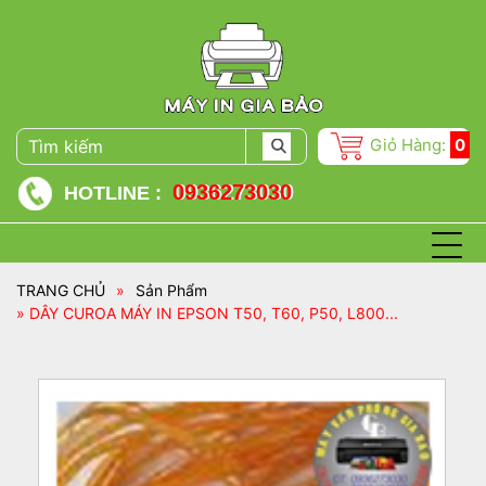
Giỏ Hàng:
0
0936273030
HOTLINE :
TRANG CHỦ
»
Sản Phẩm
» DÂY CUROA MÁY IN EPSON T50, T60, P50, L800...