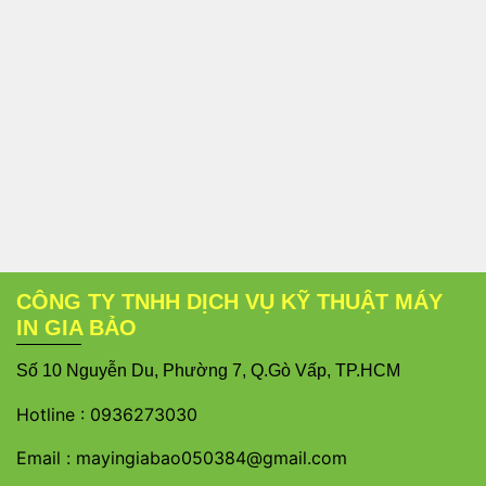
CÔNG TY TNHH DỊCH VỤ KỸ THUẬT MÁY
IN GIA BẢO
S
ố 10 Nguyễn Du, Phường 7, Q.Gò Vấp, TP.HCM
Hotline :
0936273030
Email :
mayingiabao050384@gmail.com