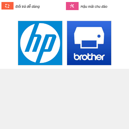
Đổi trả dễ dàng
Hậu mãi chu đáo