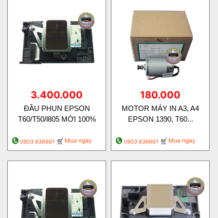
3.400.000
180.000
ĐẦU PHUN EPSON
MOTOR MÁY IN A3, A4
T60/T50/l805 MỚI 100%
EPSON 1390, T60...
Mua ngay
Mua ngay
0903 836661
0903 836661