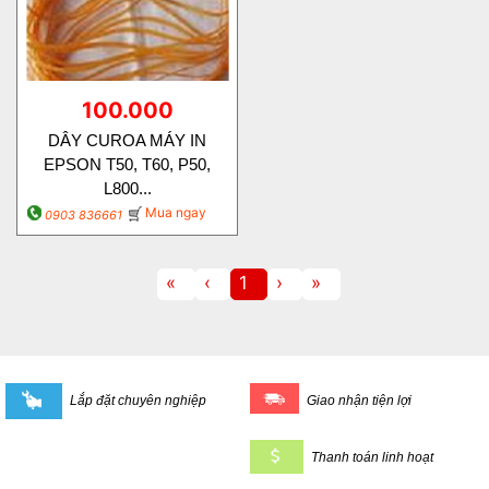
100.000
DÂY CUROA MÁY IN
EPSON T50, T60, P50,
L800...
Mua ngay
0903 836661
«
‹
1
›
»
Lắp đặt chuyên nghiệp
Giao nhận tiện lợi
Thanh toán linh hoạt